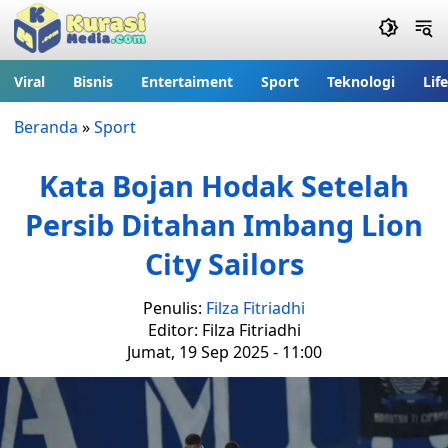
Viral
Bisnis
Entertaiment
Sport
Teknologi
Lif
Beranda
»
Sport
Kata Bojan Hodak Setelah
Persib Ditahan Imbang Lion
City Sailors
Penulis:
Filza Fitriadhi
Editor: Filza Fitriadhi
Jumat, 19 Sep 2025 - 11:00