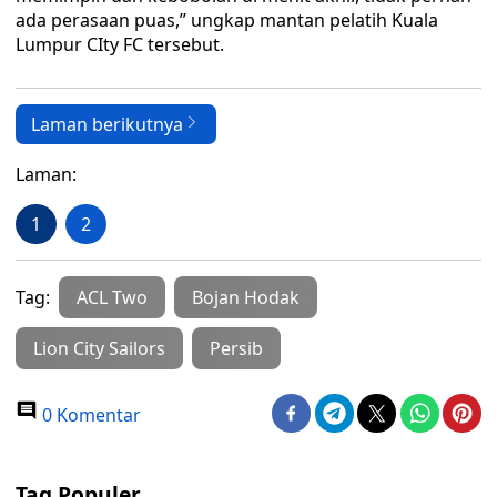
ada perasaan puas,” ungkap mantan pelatih Kuala
Lumpur CIty FC tersebut.
Laman berikutnya
Laman:
1
2
Tag:
ACL Two
Bojan Hodak
Lion City Sailors
Persib
0 Komentar
Tag Populer