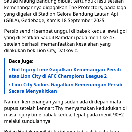
Skuad Maung Bandung dibuat tertunduk lesu setelah
kemenangannya digagalkan The Protectors, pada laga
yang digelar di Stadion Gelora Bandung Lautan Api
(GBLA), Gedebage, Kamis 18 September 2025.
Persib sendiri sempat unggul di babak kedua lewat gol
yang dilesatkan Saddil Ramdani pada menit ke-47,
setelah berhasil memanfaatkan kesalahan yang
dilakukan bek Lion City, Datkovic.
Baca Juga:
Gol Injury Time Gagalkan Kemenangan Persib
atas Lion City di AFC Champions League 2
Lion City Sailors Gagalkan Kemenangan Persib
Secara Menyakitkan
Namun kemenangan yang sudah ada di depan mata
pupus setelah Lennart Thy menyamakan kedudukan di
masa injury time babak kedua, tepat pada menit 90+2
melalui sundulannya.
Bojan Hodak menilai jika ini menjadi salah satu laga