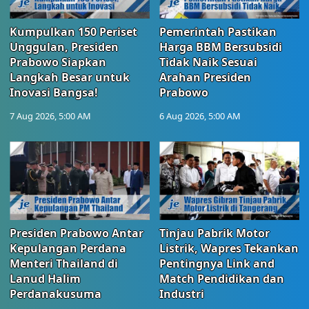
Kumpulkan 150 Periset
Pemerintah Pastikan
Unggulan, Presiden
Harga BBM Bersubsidi
Prabowo Siapkan
Tidak Naik Sesuai
Langkah Besar untuk
Arahan Presiden
Inovasi Bangsa!
Prabowo
7 Aug 2026, 5:00 AM
6 Aug 2026, 5:00 AM
Presiden Prabowo Antar
Tinjau Pabrik Motor
Kepulangan Perdana
Listrik, Wapres Tekankan
Menteri Thailand di
Pentingnya Link and
Lanud Halim
Match Pendidikan dan
Perdanakusuma
Industri