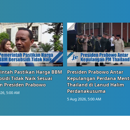
intah Pastikan Harga BBM
Presiden Prabowo Antar
sidi Tidak Naik Sesuai
Kepulangan Perdana Ment
n Presiden Prabowo
Thailand di Lanud Halim
Perdanakusuma
26, 5:00 AM
5 Aug 2026, 5:00 AM