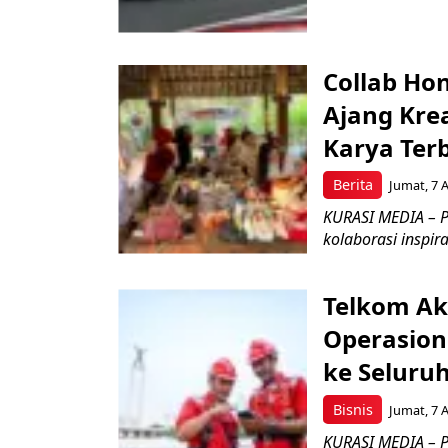
Collab Hon
Ajang Kre
Karya Ter
Berita
Jumat, 7 
KURASI MEDIA – P
kolaborasi inspir
Telkom Ak
Operasion
ke Seluru
Bisnis
Jumat, 7 
KURASI MEDIA – P