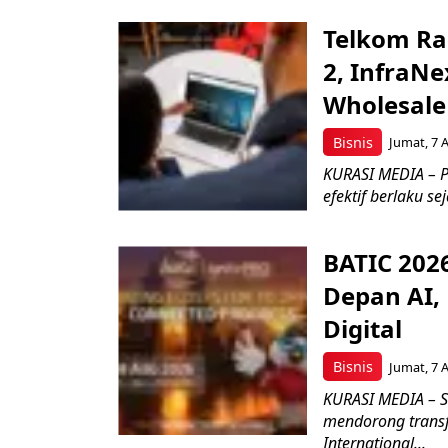
Telkom Ra
2, InfraNe
Wholesale
Bisnis
Jumat, 7 
KURASI MEDIA – P
efektif berlaku se
BATIC 202
Depan AI, 
Digital
Bisnis
Jumat, 7 
KURASI MEDIA – S
mendorong transfo
International...