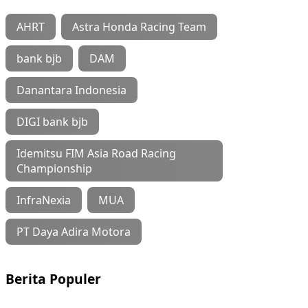
AHRT
Astra Honda Racing Team
bank bjb
DAM
Danantara Indonesia
DIGI bank bjb
Idemitsu FIM Asia Road Racing
Championship
InfraNexia
MUA
PT Daya Adira Motora
Berita Populer