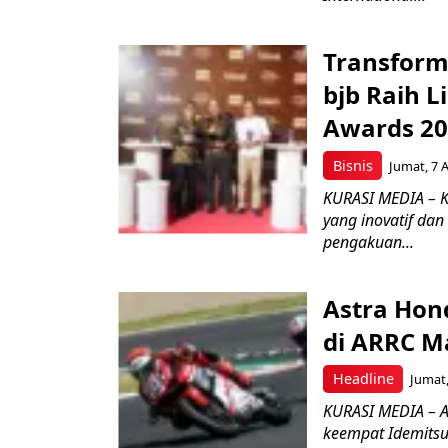
Transform
bjb Raih 
Awards 2
Bisnis
Jumat, 7 
KURASI MEDIA – 
yang inovatif da
pengakuan...
Astra Hond
di ARRC M
Headline
Jumat,
KURASI MEDIA – A
keempat Idemitsu