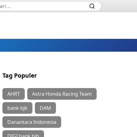
Tag Populer
AHRT
Astra Honda Racing Team
bank bjb
DAM
Danantara Indonesia
DIGI bank bjb