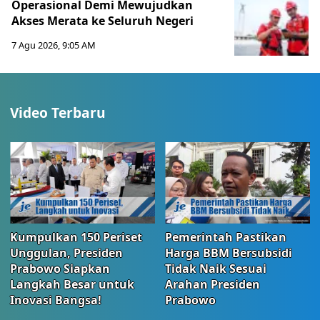
Operasional Demi Mewujudkan
Akses Merata ke Seluruh Negeri
7 Agu 2026, 9:05 AM
Video Terbaru
Kumpulkan 150 Periset
Pemerintah Pastikan
Unggulan, Presiden
Harga BBM Bersubsidi
Prabowo Siapkan
Tidak Naik Sesuai
Langkah Besar untuk
Arahan Presiden
Inovasi Bangsa!
Prabowo