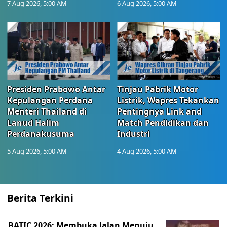
7 Aug 2026, 5:00 AM
6 Aug 2026, 5:00 AM
Presiden Prabowo Antar
Tinjau Pabrik Motor
Kepulangan Perdana
Listrik, Wapres Tekankan
Menteri Thailand di
Pentingnya Link and
Lanud Halim
Match Pendidikan dan
Perdanakusuma
Industri
5 Aug 2026, 5:00 AM
4 Aug 2026, 5:00 AM
Berita Terkini
BATIC 2026: Membuka Jalan Menuju