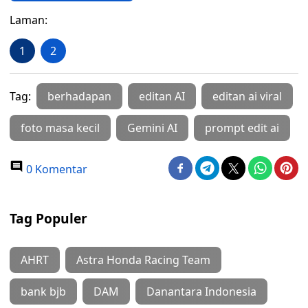
Laman:
1
2
Tag:
berhadapan
editan AI
editan ai viral
foto masa kecil
Gemini AI
prompt edit ai
0 Komentar
Tag Populer
AHRT
Astra Honda Racing Team
bank bjb
DAM
Danantara Indonesia