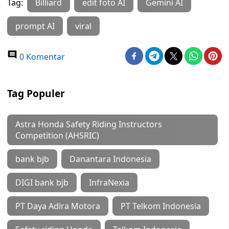
Tag:
Billiard
edit foto AI
Gemini AI
prompt AI
viral
0 Komentar
Tag Populer
Astra Honda Safety Riding Instructors
Competition (AHSRIC)
bank bjb
Danantara Indonesia
DIGI bank bjb
InfraNexia
PT Daya Adira Motora
PT Telkom Indonesia