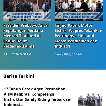
Presiden Prabowo Antar
Tinjau Pabrik Motor
Kepulangan Perdana
Listrik, Wapres Tekankan
Menteri Thailand di
Pentingnya Link and
Lanud Halim
Match Pendidikan dan
Perdanakusuma
Industri
5 Aug 2026, 5:00 AM
4 Aug 2026, 5:00 AM
Berita Terkini
17 Tahun Cetak Agen Perubahan,
AHM Kalibrasi Kompetensi
Instruktur Safety Riding Terbaik se-
Indonesia