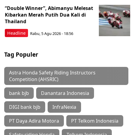
“Double Winner”, Abimanyu Melesat
Kibarkan Merah Putih Dua Kali di
Thailand
Headline
Rabu, 5 Agu 2026 - 18:56
Tag Populer
Astra Honda Safety Riding Instructors
Competition (AHSRIC)
bank bjb
Danantara Indonesia
DIGI bank bjb
InfraNexia
PT Daya Adira Motora
PT Telkom Indonesia
Safety riding Honda
Telkom Indonesia