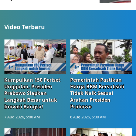
Video Terbaru
Kumpulkan 150 Periset
Pemerintah Pastikan
Unggulan, Presiden
Harga BBM Bersubsidi
Prabowo Siapkan
Tidak Naik Sesuai
Langkah Besar untuk
Arahan Presiden
Inovasi Bangsa!
Prabowo
7 Aug 2026, 5:00 AM
6 Aug 2026, 5:00 AM