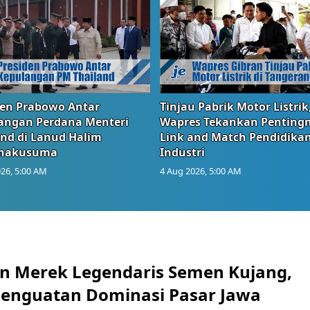
den Prabowo Antar
Tinjau Pabrik Motor Listrik
angan Perdana Menteri
Wapres Tekankan Penting
and di Lanud Halim
Link and Match Pendidika
anakusuma
Industri
26, 5:00 AM
4 Aug 2026, 5:00 AM
n Merek Legendaris Semen Kujang,
 Penguatan Dominasi Pasar Jawa