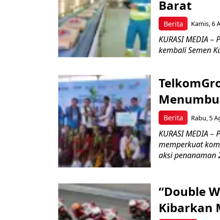
Barat
Berita
Kamis, 6 
KURASI MEDIA – P
kembali Semen Kuj
TelkomGro
Menumbuhk
Berita
Rabu, 5 A
KURASI MEDIA – PT
memperkuat komit
aksi penanaman 2
“Double W
Kibarkan M