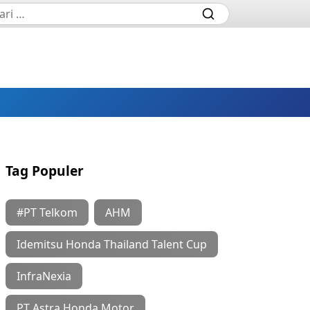
Tag Populer
#PT Telkom
AHM
Idemitsu Honda Thailand Talent Cup
InfraNexia
PT Astra Honda Motor