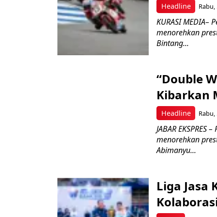
Headline
Rabu, 
KURASI MEDIA– P
menorehkan prest
Bintang...
“Double W
Kibarkan M
Headline
Rabu, 
JABAR EKSPRES – 
menorehkan prest
Abimanyu...
Liga Jasa
Kolaboras