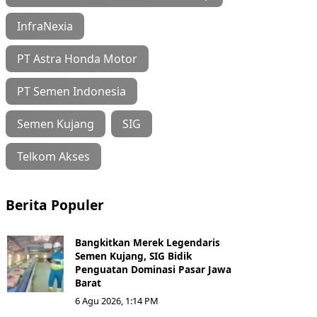
InfraNexia
PT Astra Honda Motor
PT Semen Indonesia
Semen Kujang
SIG
Telkom Akses
Berita Populer
Bangkitkan Merek Legendaris
Semen Kujang, SIG Bidik
Penguatan Dominasi Pasar Jawa
Barat
6 Agu 2026, 1:14 PM