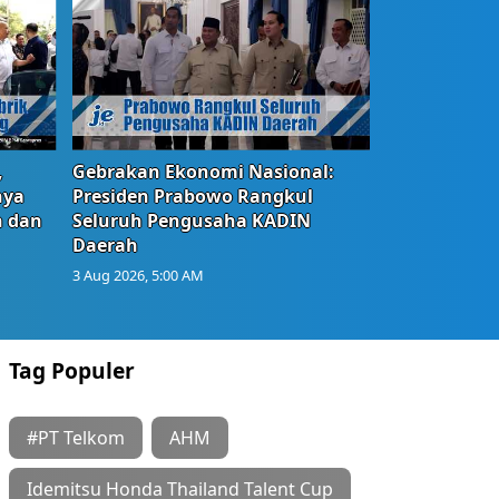
,
Gebrakan Ekonomi Nasional:
nya
Presiden Prabowo Rangkul
n dan
Seluruh Pengusaha KADIN
Daerah
3 Aug 2026, 5:00 AM
Tag Populer
#PT Telkom
AHM
Idemitsu Honda Thailand Talent Cup