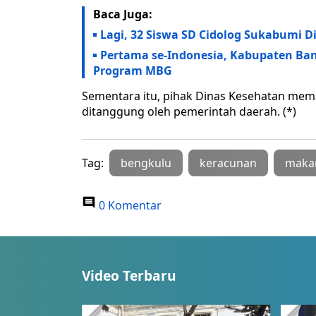
Baca Juga:
Lagi, 32 Siswa SD Cidolog Sukabumi
Pertama se-Indonesia, Kabupaten Ba
Program MBG
Sementara itu, pihak Dinas Kesehatan mem
ditanggung oleh pemerintah daerah. (*)
Tag:
bengkulu
keracunan
makan
0 Komentar
Video Terbaru