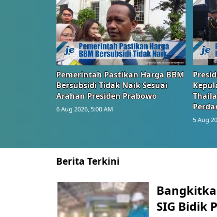
Pemerintah Pastikan Harga BBM
Presi
Bersubsidi Tidak Naik Sesuai
Kepul
Arahan Presiden Prabowo
Thail
Perd
6 Aug 2026, 5:00 AM
5 Aug 20
Berita Terkini
Bangkitka
SIG Bidik