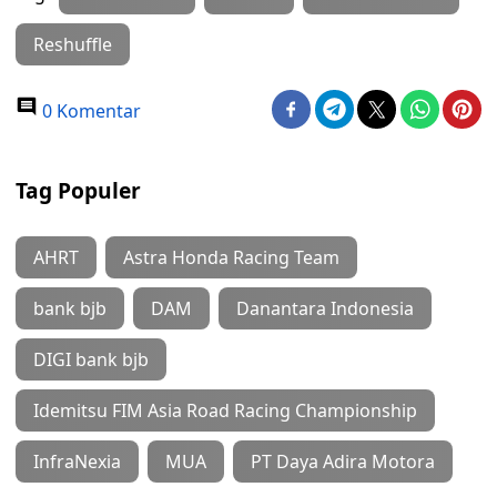
Reshuffle
0 Komentar
Tag Populer
AHRT
Astra Honda Racing Team
bank bjb
DAM
Danantara Indonesia
DIGI bank bjb
Idemitsu FIM Asia Road Racing Championship
InfraNexia
MUA
PT Daya Adira Motora