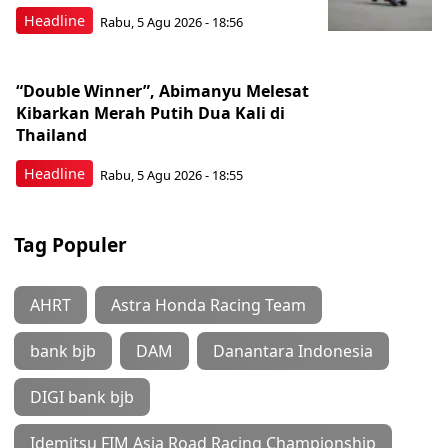
Headline
Rabu, 5 Agu 2026 - 18:56
“Double Winner”, Abimanyu Melesat
Kibarkan Merah Putih Dua Kali di
Thailand
Headline
Rabu, 5 Agu 2026 - 18:55
Tag Populer
AHRT
Astra Honda Racing Team
bank bjb
DAM
Danantara Indonesia
DIGI bank bjb
Idemitsu FIM Asia Road Racing Championship