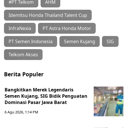
#PT Telkom
AHM
Idemitsu Honda Thailand Talent Cup
InfraNexia
PT Astra Honda Motor
PT Semen Indonesia
Semen Kujang
SIG
Telkom Akses
Berita Populer
Bangkitkan Merek Legendaris
Semen Kujang, SIG Bidik Penguatan
Dominasi Pasar Jawa Barat
6 Agu 2026, 1:14 PM