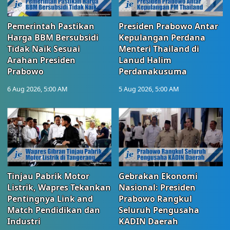
Pemerintah Pastikan
Presiden Prabowo Antar
Harga BBM Bersubsidi
Kepulangan Perdana
Tidak Naik Sesuai
Menteri Thailand di
Arahan Presiden
Lanud Halim
Prabowo
Perdanakusuma
6 Aug 2026, 5:00 AM
5 Aug 2026, 5:00 AM
Tinjau Pabrik Motor
Gebrakan Ekonomi
Listrik, Wapres Tekankan
Nasional: Presiden
Pentingnya Link and
Prabowo Rangkul
Match Pendidikan dan
Seluruh Pengusaha
Industri
KADIN Daerah