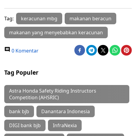
Tag:
keracunan mbg
makanan beracun
makanan yang menyebabkan keracunan
0 Komentar
Tag Populer
Astra Honda Safety Riding Instructors
Competition (AHSRIC)
bank bjb
Danantara Indonesia
DIGI bank bjb
InfraNexia