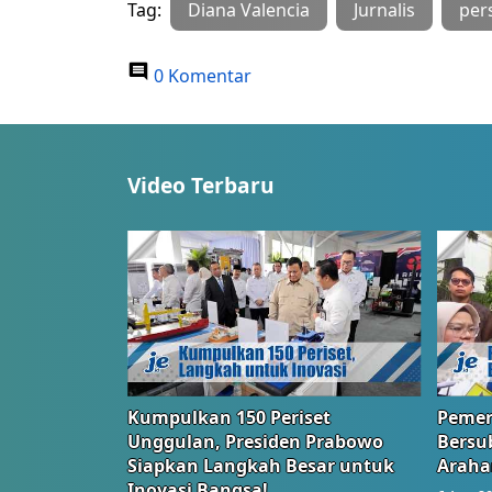
Tag:
Diana Valencia
Jurnalis
per
0 Komentar
Video Terbaru
Kumpulkan 150 Periset
Pemer
Unggulan, Presiden Prabowo
Bersub
Siapkan Langkah Besar untuk
Araha
Inovasi Bangsa!