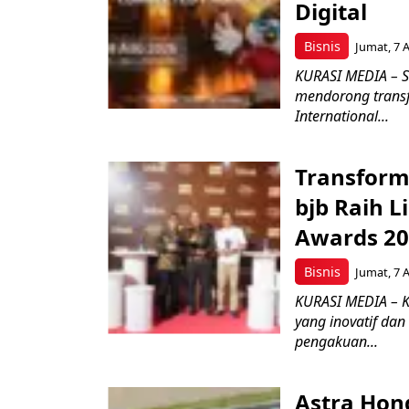
Digital
Bisnis
Jumat, 7 
KURASI MEDIA – S
mendorong transfo
International...
Transform
bjb Raih 
Awards 2
Bisnis
Jumat, 7 
KURASI MEDIA – 
yang inovatif da
pengakuan...
Astra Hond