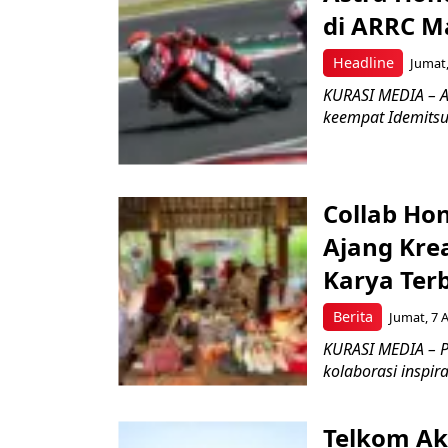
di ARRC M
Headline
Jumat,
KURASI MEDIA – A
keempat Idemitsu
Collab Hon
Ajang Kre
Karya Ter
Berita
Jumat, 7 
KURASI MEDIA – P
kolaborasi inspir
Telkom Ak