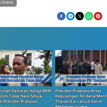
s istana
intah Pastikan Harga BBM
Presiden Prabowo Antar
sidi Tidak Naik Sesuai
Kepulangan Perdana Ment
n Presiden Prabowo
Thailand di Lanud Halim
Perdanakusuma