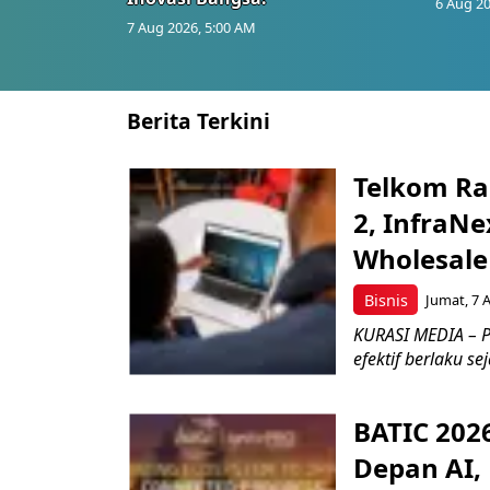
6 Aug 20
7 Aug 2026, 5:00 AM
Berita Terkini
Telkom Ra
2, InfraNe
Wholesale
Bisnis
Jumat, 7 
KURASI MEDIA – P
efektif berlaku se
BATIC 202
Depan AI, 