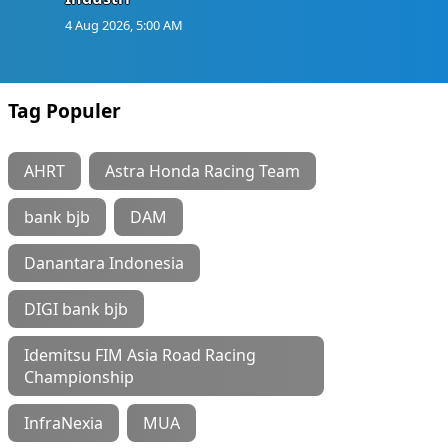
4 Aug 2026, 5:00 AM
Tag Populer
AHRT
Astra Honda Racing Team
bank bjb
DAM
Danantara Indonesia
DIGI bank bjb
Idemitsu FIM Asia Road Racing
Championship
InfraNexia
MUA