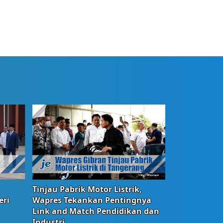
Tinjau Pabrik Motor Listrik,
eri
Wapres Tekankan Pentingnya
Link and Match Pendidikan dan
Industri