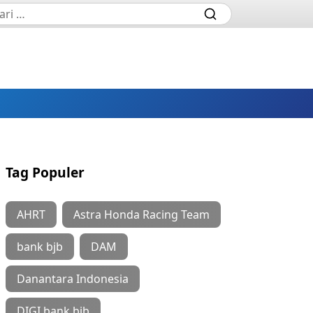
Tag Populer
AHRT
Astra Honda Racing Team
bank bjb
DAM
Danantara Indonesia
DIGI bank bjb