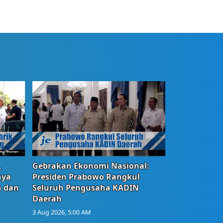
,
Gebrakan Ekonomi Nasional:
nya
Presiden Prabowo Rangkul
n dan
Seluruh Pengusaha KADIN
Daerah
3 Aug 2026, 5:00 AM