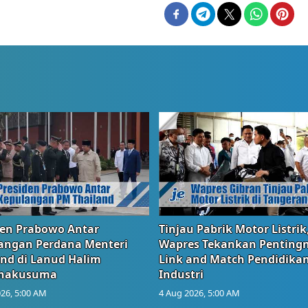
den Prabowo Antar
Tinjau Pabrik Motor Listrik
angan Perdana Menteri
Wapres Tekankan Penting
and di Lanud Halim
Link and Match Pendidika
anakusuma
Industri
26, 5:00 AM
4 Aug 2026, 5:00 AM