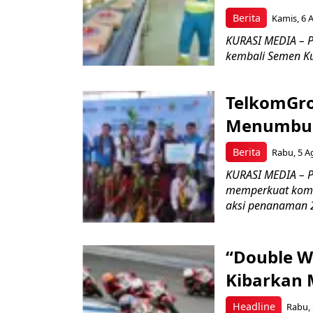
Berita
Kamis, 6 
KURASI MEDIA – P
kembali Semen Kuj
TelkomGro
Menumbuhk
Berita
Rabu, 5 A
KURASI MEDIA – PT
memperkuat komit
aksi penanaman 2
“Double W
Kibarkan M
Headline
Rabu, 