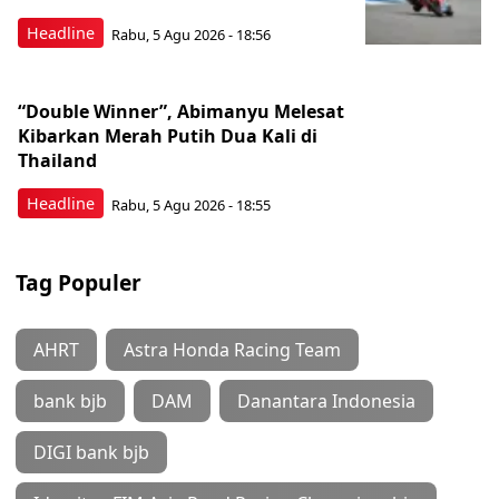
Headline
Rabu, 5 Agu 2026 - 18:56
“Double Winner”, Abimanyu Melesat
Kibarkan Merah Putih Dua Kali di
Thailand
Headline
Rabu, 5 Agu 2026 - 18:55
Tag Populer
AHRT
Astra Honda Racing Team
bank bjb
DAM
Danantara Indonesia
DIGI bank bjb