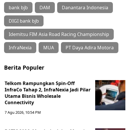
bank bjb
DAM
Danantara Indonesia
DIGI bank bjb
Idemitsu FIM Asia Road Racing Championship
InfraNexia
MUA
PT Daya Adira Motora
Berita Populer
Telkom Rampungkan Spin-Off
InfraCo Tahap 2, InfraNexia Jadi Pilar
Utama Bisnis Wholesale
Connectivity
7 Agu 2026, 10:54 PM