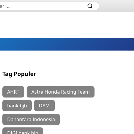
Tag Populer
AHRT
Astra Honda Racing Team
bank bjb
DAM
Danantara Indonesia
DIGI bank bjb