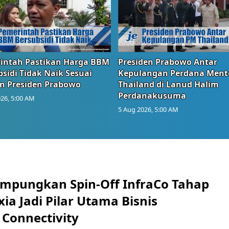
intah Pastikan Harga BBM
Presiden Prabowo Antar
sidi Tidak Naik Sesuai
Kepulangan Perdana Ment
n Presiden Prabowo
Thailand di Lanud Halim
Perdanakusuma
26, 5:00 AM
5 Aug 2026, 5:00 AM
mpungkan Spin-Off InfraCo Tahap
xia Jadi Pilar Utama Bisnis
 Connectivity