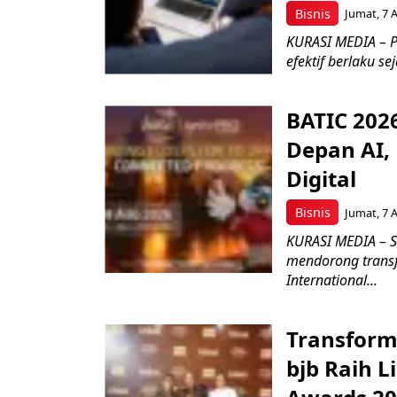
Bisnis
Jumat, 7 
KURASI MEDIA – P
efektif berlaku se
BATIC 202
Depan AI, 
Digital
Bisnis
Jumat, 7 
KURASI MEDIA – S
mendorong transfo
International...
Transform
bjb Raih 