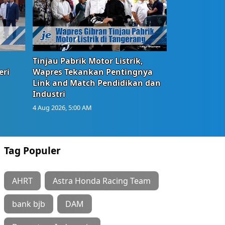
Tinjau Pabrik Motor Listrik,
eri
Wapres Tekankan Pentingnya
Link and Match Pendidikan dan
Industri
4 Aug 2026, 5:00 AM
Tag Populer
AHRT
Astra Honda Racing Team
bank bjb
DAM