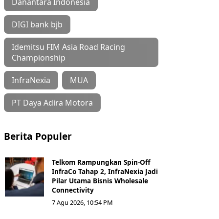
Danantara Indonesia
DIGI bank bjb
Idemitsu FIM Asia Road Racing
Championship
InfraNexia
MUA
PT Daya Adira Motora
Berita Populer
Telkom Rampungkan Spin-Off
InfraCo Tahap 2, InfraNexia Jadi
Pilar Utama Bisnis Wholesale
Connectivity
7 Agu 2026, 10:54 PM