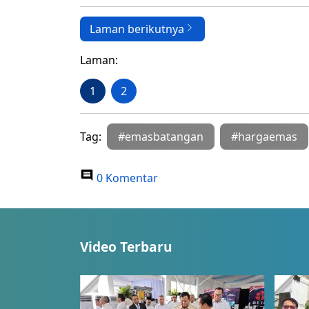
Laman berikutnya
Laman:
1
2
Tag:
#emasbatangan
#hargaemas
0 Komentar
Video Terbaru