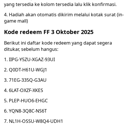
yang tersedia ke kolom tersedia lalu klik konfirmasi.
4. Hadiah akan otomatis dikirim melalui kotak surat (in-
game mall)
Kode redeem FF 3 Oktober 2025
Berikut ini daftar kode redeem yang dapat segera
ditukar, sebelum hangus:
1. IIPG-Y5ZU-XGAZ-93UI
2. Q0DT-H61U-WGJ1
3. 71EG-335Q-G3AU
4. 6LAT-OXZF-XKES
5. PLEP-HUO6-EHGC
6. YQN8-3Q8C-NS6T
7. NL1H-OSSU-W8Q4-UDH1