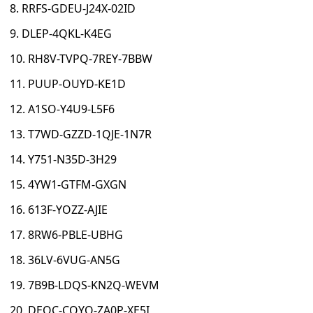
8. RRFS-GDEU-J24X-02ID
9. DLEP-4QKL-K4EG
10. RH8V-TVPQ-7REY-7BBW
11. PUUP-OUYD-KE1D
12. A1SO-Y4U9-L5F6
13. T7WD-GZZD-1QJE-1N7R
14. Y751-N35D-3H29
15. 4YW1-GTFM-GXGN
16. 613F-YOZZ-AJIE
17. 8RW6-PBLE-UBHG
18. 36LV-6VUG-AN5G
19. 7B9B-LDQS-KN2Q-WEVM
20. DEQC-COYQ-ZA0P-XE5I