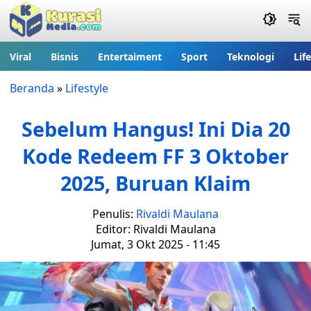
Viral
Bisnis
Entertaiment
Sport
Teknologi
Lif
Beranda
»
Lifestyle
Sebelum Hangus! Ini Dia 20
Kode Redeem FF 3 Oktober
2025, Buruan Klaim
Penulis:
Rivaldi Maulana
Editor: Rivaldi Maulana
Jumat, 3 Okt 2025 - 11:45