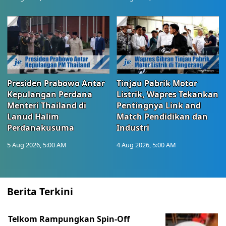
Presiden Prabowo Antar
Tinjau Pabrik Motor
Kepulangan Perdana
Listrik, Wapres Tekankan
Menteri Thailand di
Pentingnya Link and
Lanud Halim
Match Pendidikan dan
Perdanakusuma
Industri
5 Aug 2026, 5:00 AM
4 Aug 2026, 5:00 AM
Berita Terkini
Telkom Rampungkan Spin-Off