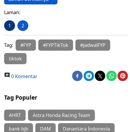
Laman:
1
2
Tag:
#FYP
#FYPTikTok
#jadwalFYP
tiktok
0 Komentar
Tag Populer
AHRT
Astra Honda Racing Team
bank bjb
DAM
Danantara Indonesia