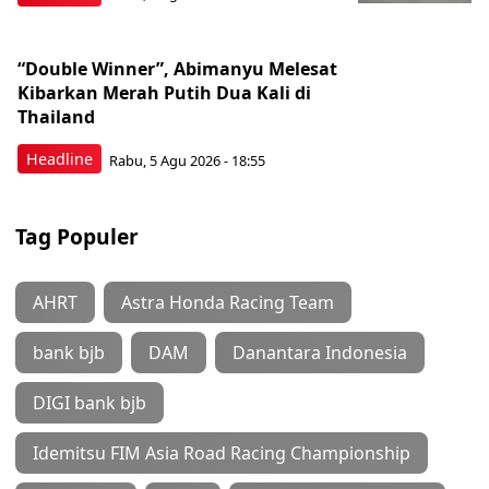
“Double Winner”, Abimanyu Melesat
Kibarkan Merah Putih Dua Kali di
Thailand
Headline
Rabu, 5 Agu 2026 - 18:55
Tag Populer
AHRT
Astra Honda Racing Team
bank bjb
DAM
Danantara Indonesia
DIGI bank bjb
Idemitsu FIM Asia Road Racing Championship