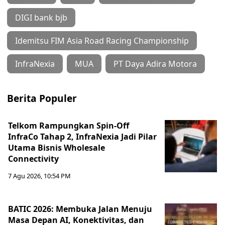
DIGI bank bjb
Idemitsu FIM Asia Road Racing Championship
InfraNexia
MUA
PT Daya Adira Motora
Berita Populer
Telkom Rampungkan Spin-Off
InfraCo Tahap 2, InfraNexia Jadi Pilar
Utama Bisnis Wholesale
Connectivity
7 Agu 2026, 10:54 PM
BATIC 2026: Membuka Jalan Menuju
Masa Depan AI, Konektivitas, dan