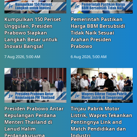
Kumpulkan 150 Periset
Pemerintah Pastikan
Unggulan, Presiden
Harga BBM Bersubsidi
Prabowo Siapkan
Tidak Naik Sesuai
Langkah Besar untuk
Arahan Presiden
Inovasi Bangsa!
Prabowo
7 Aug 2026, 5:00 AM
6 Aug 2026, 5:00 AM
Presiden Prabowo Antar
Tinjau Pabrik Motor
Kepulangan Perdana
Listrik, Wapres Tekankan
Menteri Thailand di
Pentingnya Link and
Lanud Halim
Match Pendidikan dan
Perdanakusuma
Industri