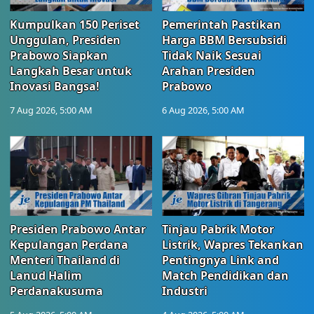
Kumpulkan 150 Periset
Pemerintah Pastikan
Unggulan, Presiden
Harga BBM Bersubsidi
Prabowo Siapkan
Tidak Naik Sesuai
Langkah Besar untuk
Arahan Presiden
Inovasi Bangsa!
Prabowo
7 Aug 2026, 5:00 AM
6 Aug 2026, 5:00 AM
Presiden Prabowo Antar
Tinjau Pabrik Motor
Kepulangan Perdana
Listrik, Wapres Tekankan
Menteri Thailand di
Pentingnya Link and
Lanud Halim
Match Pendidikan dan
Perdanakusuma
Industri