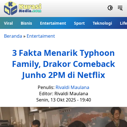
Viral
Bisnis
Entertaiment
Sport
Teknologi
Lif
Beranda
»
Entertaiment
3 Fakta Menarik Typhoon
Family, Drakor Comeback
Junho 2PM di Netflix
Penulis:
Rivaldi Maulana
Editor: Rivaldi Maulana
Senin, 13 Okt 2025 - 19:40