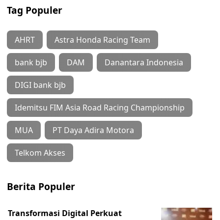
Tag Populer
AHRT
Astra Honda Racing Team
bank bjb
DAM
Danantara Indonesia
DIGI bank bjb
Idemitsu FIM Asia Road Racing Championship
MUA
PT Daya Adira Motora
Telkom Akses
Berita Populer
Transformasi Digital Perkuat