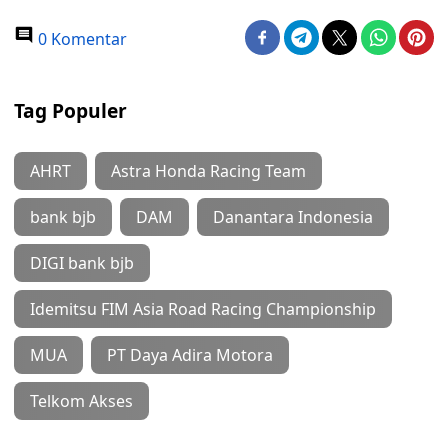
0 Komentar
Tag Populer
AHRT
Astra Honda Racing Team
bank bjb
DAM
Danantara Indonesia
DIGI bank bjb
Idemitsu FIM Asia Road Racing Championship
MUA
PT Daya Adira Motora
Telkom Akses