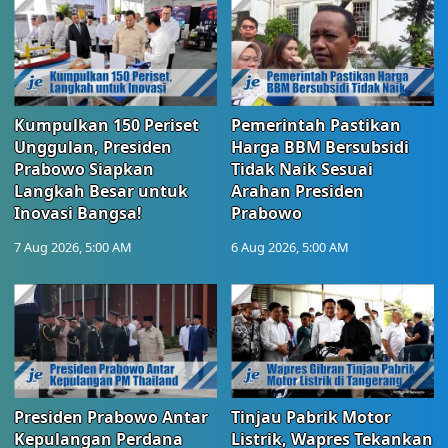
Kumpulkan 150 Periset
Pemerintah Pastikan
Unggulan, Presiden
Harga BBM Bersubsidi
Prabowo Siapkan
Tidak Naik Sesuai
Langkah Besar untuk
Arahan Presiden
Inovasi Bangsa!
Prabowo
7 Aug 2026, 5:00 AM
6 Aug 2026, 5:00 AM
Presiden Prabowo Antar
Tinjau Pabrik Motor
Kepulangan Perdana
Listrik, Wapres Tekankan