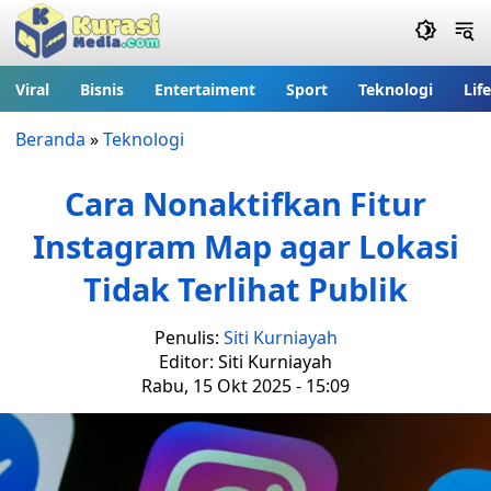
Viral
Bisnis
Entertaiment
Sport
Teknologi
Lif
Beranda
»
Teknologi
Cara Nonaktifkan Fitur
Instagram Map agar Lokasi
Tidak Terlihat Publik
Penulis:
Siti Kurniayah
Editor: Siti Kurniayah
Rabu, 15 Okt 2025 - 15:09