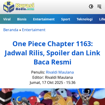
Viral
Bisnis
Entertaiment
Sport
Teknologi
Lif
Beranda
»
Entertaiment
One Piece Chapter 1163:
Jadwal Rilis, Spoiler dan Link
Baca Resmi
Penulis:
Rivaldi Maulana
Editor: Rivaldi Maulana
Jumat, 17 Okt 2025 - 15:36