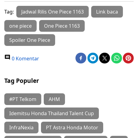
Tag:
Jadwal Rilis One Piece 1163
Link baca
one piece
One Piece 1163
Spoiler One Piece
0 Komentar
Tag Populer
#PT Telkom
AHM
Idemitsu Honda Thailand Talent Cup
InfraNexia
PT Astra Honda Motor