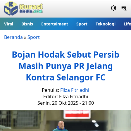
Viral
Bisnis
Entertaiment
Sport
Teknologi
Lif
Beranda
»
Sport
Bojan Hodak Sebut Persib
Masih Punya PR Jelang
Kontra Selangor FC
Penulis:
Filza Fitriadhi
Editor: Filza Fitriadhi
Senin, 20 Okt 2025 - 21:00