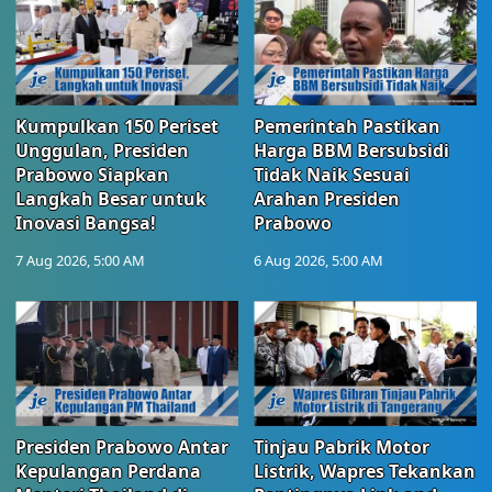
Kumpulkan 150 Periset
Pemerintah Pastikan
Unggulan, Presiden
Harga BBM Bersubsidi
Prabowo Siapkan
Tidak Naik Sesuai
Langkah Besar untuk
Arahan Presiden
Inovasi Bangsa!
Prabowo
7 Aug 2026, 5:00 AM
6 Aug 2026, 5:00 AM
Presiden Prabowo Antar
Tinjau Pabrik Motor
Kepulangan Perdana
Listrik, Wapres Tekankan