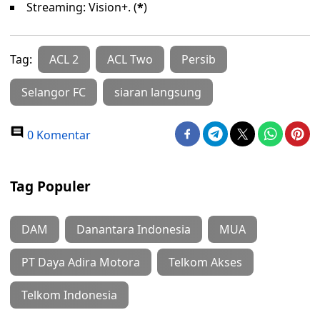
Streaming: Vision+. (
*
)
Tag:
ACL 2
ACL Two
Persib
Selangor FC
siaran langsung
0 Komentar
Tag Populer
DAM
Danantara Indonesia
MUA
PT Daya Adira Motora
Telkom Akses
Telkom Indonesia