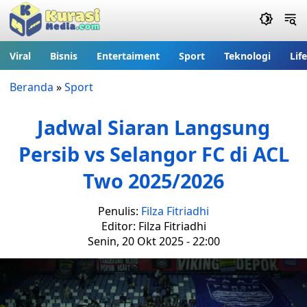
Viral
Bisnis
Entertaiment
Sport
Teknologi
Lif
Beranda
»
Sport
Jadwal Siaran Langsung
Persib vs Selangor FC di ACL
Two 2025/2026
Penulis:
Filza Fitriadhi
Editor: Filza Fitriadhi
Senin, 20 Okt 2025 - 22:00