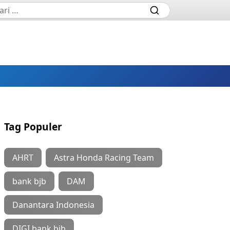
Tag Populer
AHRT
Astra Honda Racing Team
bank bjb
DAM
Danantara Indonesia
DIGI bank bjb