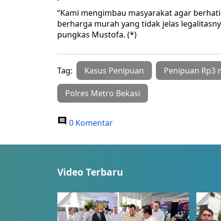
“Kami mengimbau masyarakat agar berhati-
berharga murah yang tidak jelas legalitasn
pungkas Mustofa. (*)
Tag:
Kasus Penipuan
Penipuan Rp3 m
Polres Metro Bekasi
0 Komentar
Video Terbaru