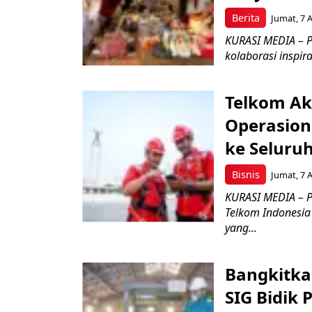
Berita
Jumat, 7 
KURASI MEDIA – P
kolaborasi inspir
Telkom Ak
Operasion
ke Seluru
Bisnis
Jumat, 7 
KURASI MEDIA – P
Telkom Indonesia 
yang...
Bangkitka
SIG Bidik