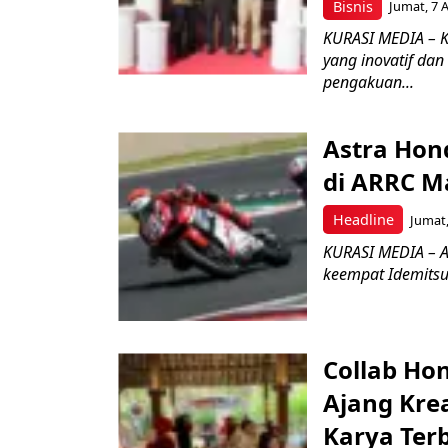
Bisnis
Jumat, 7 
KURASI MEDIA – 
yang inovatif da
pengakuan...
Astra Hond
di ARRC M
Headline
Jumat,
KURASI MEDIA – A
keempat Idemitsu
Collab Hon
Ajang Kre
Karya Ter