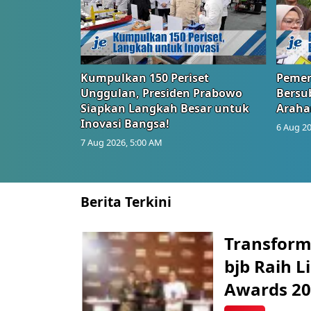
Kumpulkan 150 Periset
Pemer
Unggulan, Presiden Prabowo
Bersub
Siapkan Langkah Besar untuk
Araha
Inovasi Bangsa!
6 Aug 20
7 Aug 2026, 5:00 AM
Berita Terkini
Transform
bjb Raih 
Awards 2