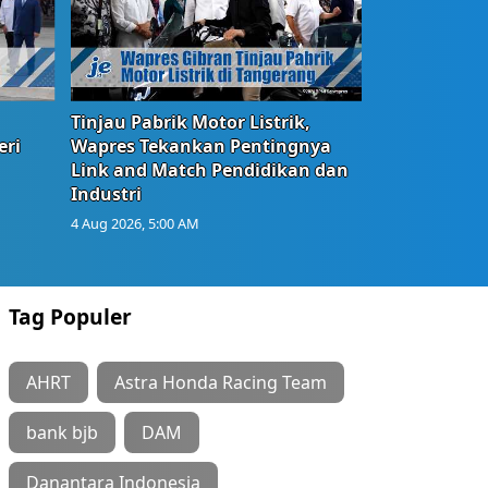
Tinjau Pabrik Motor Listrik,
eri
Wapres Tekankan Pentingnya
Link and Match Pendidikan dan
Industri
4 Aug 2026, 5:00 AM
Tag Populer
AHRT
Astra Honda Racing Team
bank bjb
DAM
Danantara Indonesia