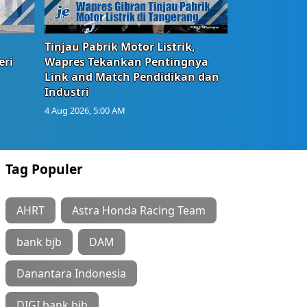
Tinjau Pabrik Motor Listrik,
eri
Wapres Tekankan Pentingnya
Link and Match Pendidikan dan
Industri
4 Aug 2026, 5:00 AM
Tag Populer
AHRT
Astra Honda Racing Team
bank bjb
DAM
Danantara Indonesia
DIGI bank bjb