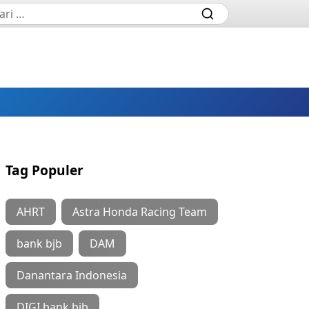
Tag Populer
AHRT
Astra Honda Racing Team
bank bjb
DAM
Danantara Indonesia
DIGI bank bjb