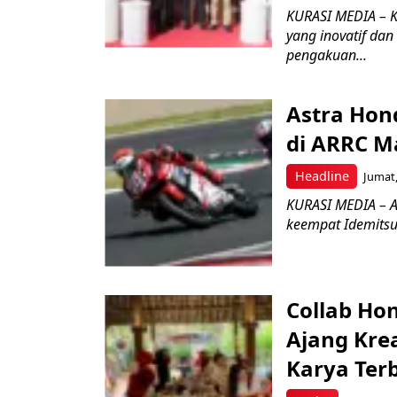
KURASI MEDIA – 
yang inovatif da
pengakuan...
Astra Hond
di ARRC M
Headline
Jumat,
KURASI MEDIA – A
keempat Idemitsu
Collab Hon
Ajang Kre
Karya Ter