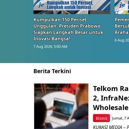
Kumpulkan 150 Periset
Pemer
Unggulan, Presiden Prabowo
Bersub
Siapkan Langkah Besar untuk
Araha
Inovasi Bangsa!
6 Aug 20
7 Aug 2026, 5:00 AM
Berita Terkini
Telkom Ra
2, InfraNe
Wholesale
Bisnis
Jumat, 7 
KURASI MEDIA – P