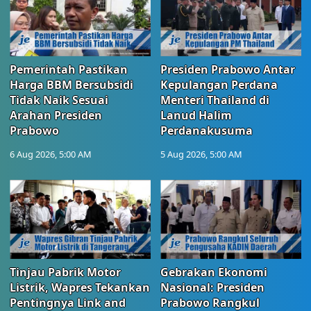
Pemerintah Pastikan
Presiden Prabowo Antar
Harga BBM Bersubsidi
Kepulangan Perdana
Tidak Naik Sesuai
Menteri Thailand di
Arahan Presiden
Lanud Halim
Prabowo
Perdanakusuma
6 Aug 2026, 5:00 AM
5 Aug 2026, 5:00 AM
Tinjau Pabrik Motor
Gebrakan Ekonomi
Listrik, Wapres Tekankan
Nasional: Presiden
Pentingnya Link and
Prabowo Rangkul