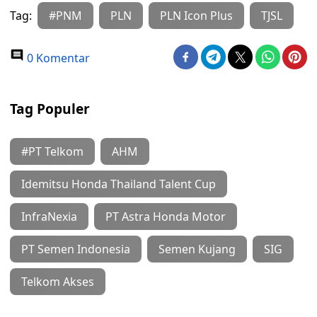
Tag:
#PNM
PLN
PLN Icon Plus
TJSL
0 Komentar
Tag Populer
#PT Telkom
AHM
Idemitsu Honda Thailand Talent Cup
InfraNexia
PT Astra Honda Motor
PT Semen Indonesia
Semen Kujang
SIG
Telkom Akses