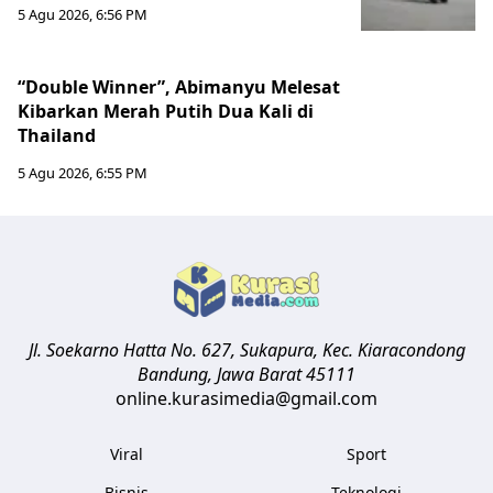
5 Agu 2026, 6:56 PM
“Double Winner”, Abimanyu Melesat
Kibarkan Merah Putih Dua Kali di
Thailand
5 Agu 2026, 6:55 PM
Jl. Soekarno Hatta No. 627, Sukapura, Kec. Kiaracondong
Bandung
,
Jawa Barat
45111
online.kurasimedia@gmail.com
Viral
Sport
Bisnis
Teknologi