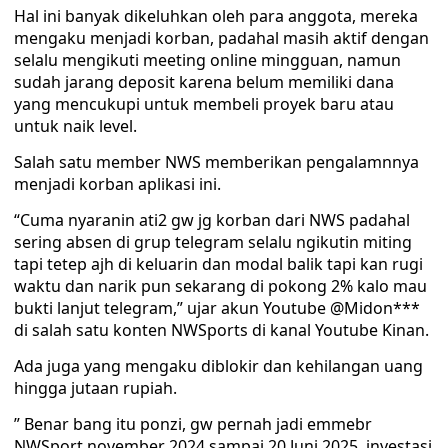
Hal ini banyak dikeluhkan oleh para anggota, mereka
mengaku menjadi korban, padahal masih aktif dengan
selalu mengikuti meeting online mingguan, namun
sudah jarang deposit karena belum memiliki dana
yang mencukupi untuk membeli proyek baru atau
untuk naik level.
Salah satu member NWS memberikan pengalamnnya
menjadi korban aplikasi ini.
“Cuma nyaranin ati2 gw jg korban dari NWS padahal
sering absen di grup telegram selalu ngikutin miting
tapi tetep ajh di keluarin dan modal balik tapi kan rugi
waktu dan narik pun sekarang di pokong 2% kalo mau
bukti lanjut telegram,” ujar akun Youtube @Midon***
di salah satu konten NWSports di kanal Youtube Kinan.
Ada juga yang mengaku diblokir dan kehilangan uang
hingga jutaan rupiah.
” Benar bang itu ponzi, gw pernah jadi emmebr
NWSport november 2024 sampai 20 Juni 2025, investasi