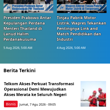
Presiden Prabowo Antar
Tinjau Pabrik Motor
Kepulangan Perdana
Listrik, Wapres Tekankan
Menteri Thailand di
Pentingnya Link and
Lanud Halim
Match Pendidikan dan
Perdanakusuma
Industri
5 Aug 2026, 5:00 AM
4 Aug 2026, 5:00 AM
Berita Terkini
Telkom Akses Perkuat Transformasi
Operasional Demi Mewujudkan
Akses Merata ke Seluruh Negeri
Bisnis
Jumat, 7 Agu 2026 - 09:05