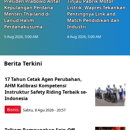
Presiden Prabowo Antar
Tinjau Pabrik Motor
Kepulangan Perdana
Listrik, Wapres Tekankan
Menteri Thailand di
Pentingnya Link and
Lanud Halim
Match Pendidikan dan
Perdanakusuma
Industri
5 Aug 2026, 5:00 AM
4 Aug 2026, 5:00 AM
Berita Terkini
17 Tahun Cetak Agen Perubahan,
AHM Kalibrasi Kompetensi
Instruktur Safety Riding Terbaik se-
Indonesia
Bisnis
Sabtu, 8 Agu 2026 - 20:57