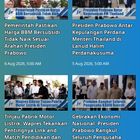
Pemerintah Pastikan
Presiden Prabowo Antar
Harga BBM Bersubsidi
Kepulangan Perdana
Tidak Naik Sesuai
Menteri Thailand di
Arahan Presiden
Lanud Halim
Prabowo
Perdanakusuma
6 Aug 2026, 5:00 AM
5 Aug 2026, 5:00 AM
Tinjau Pabrik Motor
Gebrakan Ekonomi
Listrik, Wapres Tekankan
Nasional: Presiden
Pentingnya Link and
Prabowo Rangkul
Match Pendidikan dan
Seluruh Pengusaha