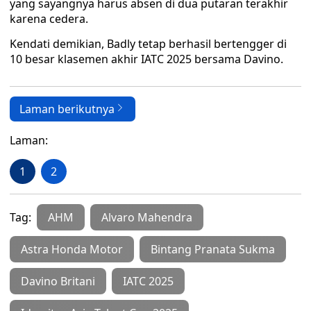
yang sayangnya harus absen di dua putaran terakhir
karena cedera.
Kendati demikian, Badly tetap berhasil bertengger di
10 besar klasemen akhir IATC 2025 bersama Davino.
Laman berikutnya
Laman:
1
2
Tag:
AHM
Alvaro Mahendra
Astra Honda Motor
Bintang Pranata Sukma
Davino Britani
IATC 2025