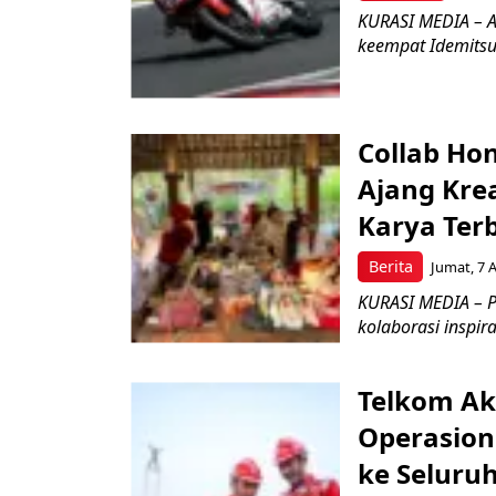
KURASI MEDIA – A
keempat Idemitsu
Collab Hon
Ajang Kre
Karya Ter
Berita
Jumat, 7 
KURASI MEDIA – P
kolaborasi inspir
Telkom Ak
Operasion
ke Seluru