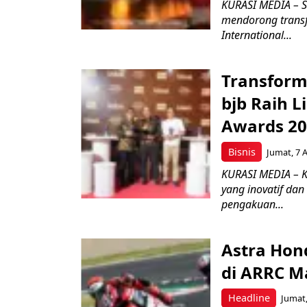
KURASI MEDIA – S
mendorong transfo
International...
Transform
bjb Raih 
Awards 2
Bisnis
Jumat, 7 
KURASI MEDIA – 
yang inovatif da
pengakuan...
Astra Hond
di ARRC M
Headline
Jumat,