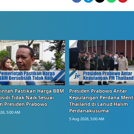
intah Pastikan Harga BBM
Presiden Prabowo Antar
sidi Tidak Naik Sesuai
Kepulangan Perdana Ment
n Presiden Prabowo
Thailand di Lanud Halim
Perdanakusuma
26, 5:00 AM
5 Aug 2026, 5:00 AM