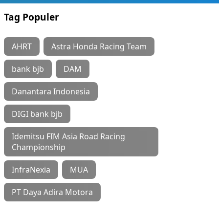
Tag Populer
AHRT
Astra Honda Racing Team
bank bjb
DAM
Danantara Indonesia
DIGI bank bjb
Idemitsu FIM Asia Road Racing
Championship
InfraNexia
MUA
PT Daya Adira Motora