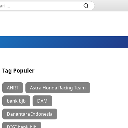
Tag Populer
AHRT
Astra Honda Racing Team
bank bjb
DAM
Danantara Indonesia
DIGI bank bjb