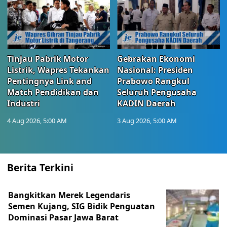
Tinjau Pabrik Motor
Gebrakan Ekonomi
Listrik, Wapres Tekankan
Nasional: Presiden
Pentingnya Link and
Prabowo Rangkul
Match Pendidikan dan
Seluruh Pengusaha
Industri
KADIN Daerah
4 Aug 2026, 5:00 AM
3 Aug 2026, 5:00 AM
Berita Terkini
Bangkitkan Merek Legendaris
Semen Kujang, SIG Bidik Penguatan
Dominasi Pasar Jawa Barat