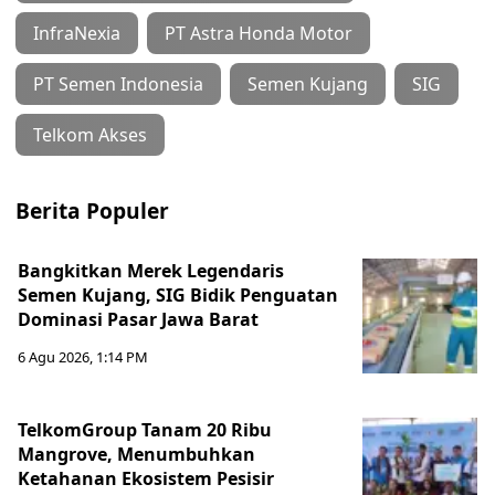
InfraNexia
PT Astra Honda Motor
PT Semen Indonesia
Semen Kujang
SIG
Telkom Akses
Berita Populer
Bangkitkan Merek Legendaris
Semen Kujang, SIG Bidik Penguatan
Dominasi Pasar Jawa Barat
6 Agu 2026, 1:14 PM
TelkomGroup Tanam 20 Ribu
Mangrove, Menumbuhkan
Ketahanan Ekosistem Pesisir