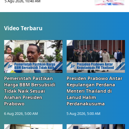
5 Agu 2026, 10:40 AM
Video Terbaru
Pemerintah Pastikan
Presiden Prabowo Antar
Harga BBM Bersubsidi
Kepulangan Perdana
Tidak Naik Sesuai
Menteri Thailand di
Arahan Presiden
Lanud Halim
Prabowo
Perdanakusuma
6 Aug 2026, 5:00 AM
5 Aug 2026, 5:00 AM