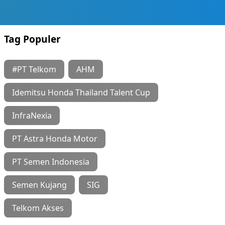
Tag Populer
#PT Telkom
AHM
Idemitsu Honda Thailand Talent Cup
InfraNexia
PT Astra Honda Motor
PT Semen Indonesia
Semen Kujang
SIG
Telkom Akses