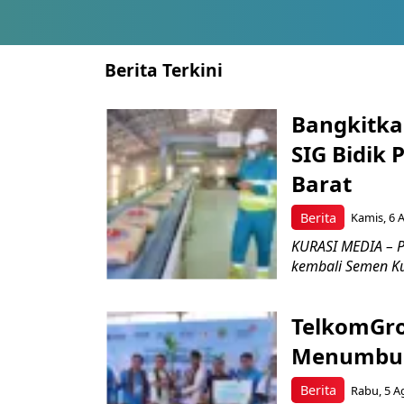
Berita Terkini
Bangkitka
SIG Bidik
Barat
Berita
Kamis, 6 
KURASI MEDIA – P
kembali Semen Kuj
TelkomGro
Menumbuhk
Berita
Rabu, 5 A