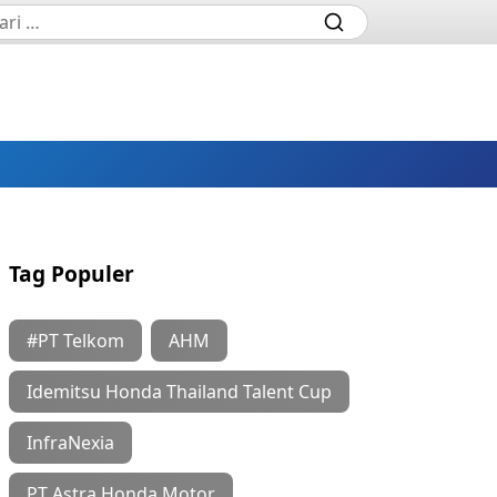
Tag Populer
#PT Telkom
AHM
Idemitsu Honda Thailand Talent Cup
InfraNexia
PT Astra Honda Motor