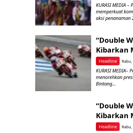
KURASI MEDIA – PT
memperkuat komit
aksi penanaman 2
“Double W
Kibarkan M
Headline
Rabu, 
KURASI MEDIA– P
menorehkan prest
Bintang...
“Double W
Kibarkan M
Headline
Rabu, 