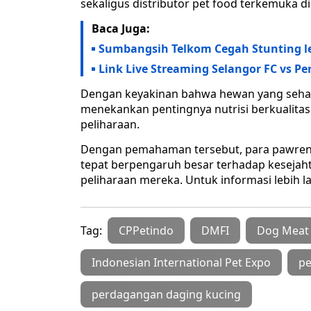
sekaligus distributor pet food terkemuka di
Baca Juga:
Sumbangsih Telkom Cegah Stunting l
Link Live Streaming Selangor FC vs Pe
Dengan keyakinan bahwa hewan yang sehat
menekankan pentingnya nutrisi berkualita
peliharaan.
Dengan pemahaman tersebut, para pawrent
tepat berpengaruh besar terhadap kesejaht
peliharaan mereka. Untuk informasi lebih l
Tag:
CPPetindo
DMFI
Dog Meat 
Indonesian International Pet Expo
pe
perdagangan daging kucing