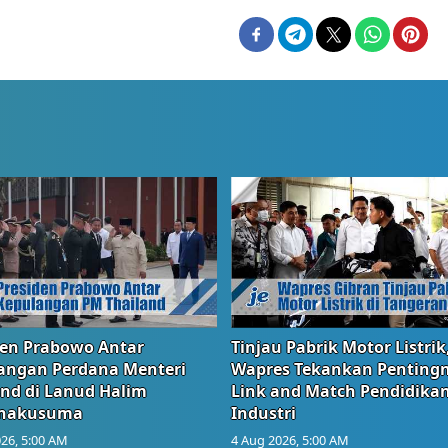
den Prabowo Antar
Tinjau Pabrik Motor Listrik
angan Perdana Menteri
Wapres Tekankan Penting
and di Lanud Halim
Link and Match Pendidika
anakusuma
Industri
26, 5:00 AM
4 Aug 2026, 5:00 AM