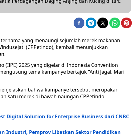
tik Perdagangan Daging Anjing dan Kucing di IIPE
 ternama yang menaungi sejumlah merek makanan
 Windusejati (CPPetindo), kembali menunjukkan
an.
o (IIPE) 2025 yang digelar di Indonesia Convention
o mengusung tema kampanye bertajuk “Anti Jagal, Mari
a, menjelaskan bahwa kampanye tersebut merupakan
alah satu merek di bawah naungan CPPetindo.
 Digital Solution for Enterprise Business dari CNBC
 Industri, Pemprov Libatkan Sektor Pendidikan