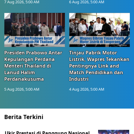
7 Aug 2026, 5:00 AM
6 Aug 2026, 5:00 AM
Presiden Prabowo Antar
Tinjau Pabrik Motor
Kepulangan Perdana
Listrik, Wapres Tekankan
Menteri Thailand di
Pentingnya Link and
Lanud Halim
Match Pendidikan dan
Perdanakusuma
Industri
5 Aug 2026, 5:00 AM
4 Aug 2026, 5:00 AM
Berita Terkini
Ukir Prestasi di Panggung Nasional,