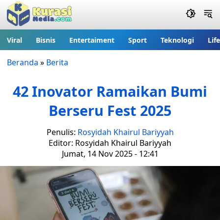
Viral
Bisnis
Entertaiment
Sport
Teknologi
Lif
Beranda
»
Berita
42 Inovator Ramaikan Bumi
Berseru Fest 2025
Penulis:
Rosyidah Khairul Bariyyah
Editor: Rosyidah Khairul Bariyyah
Jumat, 14 Nov 2025 - 12:41