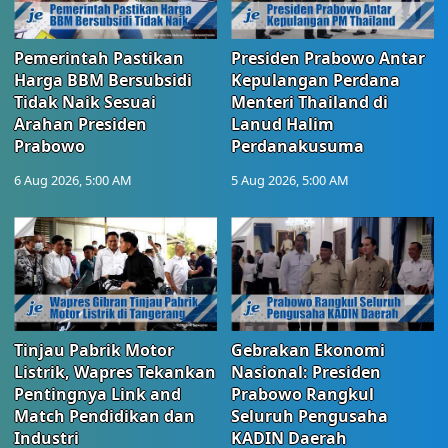
Pemerintah Pastikan
Presiden Prabowo Antar
Harga BBM Bersubsidi
Kepulangan Perdana
Tidak Naik Sesuai
Menteri Thailand di
Arahan Presiden
Lanud Halim
Prabowo
Perdanakusuma
6 Aug 2026, 5:00 AM
5 Aug 2026, 5:00 AM
Tinjau Pabrik Motor
Gebrakan Ekonomi
Listrik, Wapres Tekankan
Nasional: Presiden
Pentingnya Link and
Prabowo Rangkul
Match Pendidikan dan
Seluruh Pengusaha
Industri
KADIN Daerah