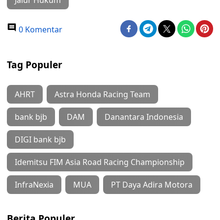
Jalur Hukum
0 Komentar
Tag Populer
AHRT
Astra Honda Racing Team
bank bjb
DAM
Danantara Indonesia
DIGI bank bjb
Idemitsu FIM Asia Road Racing Championship
InfraNexia
MUA
PT Daya Adira Motora
Berita Populer