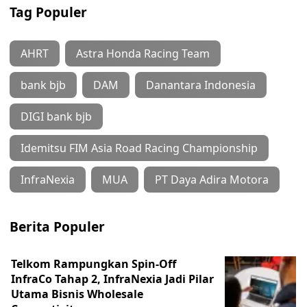
Tag Populer
AHRT
Astra Honda Racing Team
bank bjb
DAM
Danantara Indonesia
DIGI bank bjb
Idemitsu FIM Asia Road Racing Championship
InfraNexia
MUA
PT Daya Adira Motora
Berita Populer
Telkom Rampungkan Spin-Off
InfraCo Tahap 2, InfraNexia Jadi Pilar
Utama Bisnis Wholesale