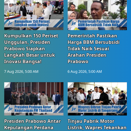
Kumpulkan 150 Periset
Pemerintah Pastikan
Unggulan, Presiden
Harga BBM Bersubsidi
Prabowo Siapkan
Tidak Naik Sesuai
Langkah Besar untuk
Arahan Presiden
Inovasi Bangsa!
Prabowo
7 Aug 2026, 5:00 AM
6 Aug 2026, 5:00 AM
Presiden Prabowo Antar
Tinjau Pabrik Motor
Kepulangan Perdana
Listrik, Wapres Tekankan