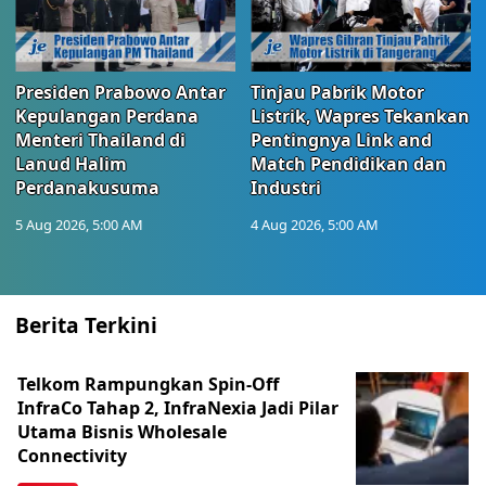
Presiden Prabowo Antar
Tinjau Pabrik Motor
Kepulangan Perdana
Listrik, Wapres Tekankan
Menteri Thailand di
Pentingnya Link and
Lanud Halim
Match Pendidikan dan
Perdanakusuma
Industri
5 Aug 2026, 5:00 AM
4 Aug 2026, 5:00 AM
Berita Terkini
Telkom Rampungkan Spin-Off
InfraCo Tahap 2, InfraNexia Jadi Pilar
Utama Bisnis Wholesale
Connectivity