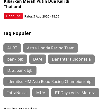
Kibarkan Merah Putih Dua Kali di
Thailand
Headline
Rabu, 5 Agu 2026 - 18:55
Tag Populer
AHRT
Astra Honda Racing Team
bank bjb
DAM
Danantara Indonesia
DIGI bank bjb
Idemitsu FIM Asia Road Racing Championship
InfraNexia
MUA
PT Daya Adira Motora