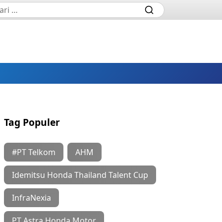
Tag Populer
#PT Telkom
AHM
Idemitsu Honda Thailand Talent Cup
InfraNexia
PT Astra Honda Motor