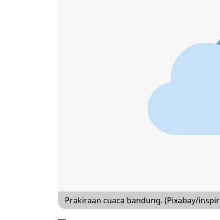
Prakiraan cuaca bandung. (Pixabay/inspir