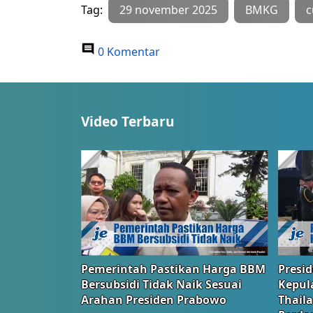
Tag:
29 november 2025
BMKG
c
0 Komentar
Video Terbaru
Pemerintah Pastikan Harga BBM
Presi
Bersubsidi Tidak Naik Sesuai
Kepul
Arahan Presiden Prabowo
Thail