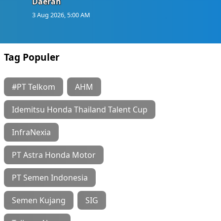
Daerah
3 Aug 2026, 5:00 AM
Tag Populer
#PT Telkom
AHM
Idemitsu Honda Thailand Talent Cup
InfraNexia
PT Astra Honda Motor
PT Semen Indonesia
Semen Kujang
SIG