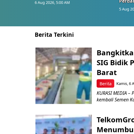
Perd
6 Aug 2026, 5:00 AM
5 Aug 20
Berita Terkini
Bangkitka
SIG Bidik
Barat
Berita
Kamis, 6 
KURASI MEDIA – P
kembali Semen Kuj
TelkomGro
Menumbuhk