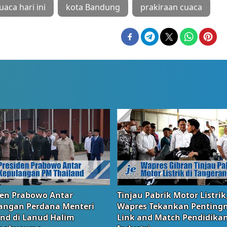
uaca hari ini
kota Bandung
prakiraan cuaca
den Prabowo Antar
Tinjau Pabrik Motor Listrik
angan Perdana Menteri
Wapres Tekankan Penting
and di Lanud Halim
Link and Match Pendidika