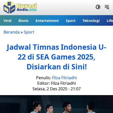
Viral
Bisnis
Entertaiment
Sport
Teknologi
Lif
Beranda
»
Sport
Jadwal Timnas Indonesia U-
22 di SEA Games 2025,
Disiarkan di Sini!
Penulis:
Filza Fitriadhi
Editor: Filza Fitriadhi
Selasa, 2 Des 2025 - 21:07