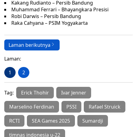
Kakang Rudianto – Persib Bandung
Muhammad Ferrari – Bhayangkara Presisi
Robi Darwis – Persib Bandung
Raka Cahyana – PSIM Yogyakarta
Laman berikutnya
Laman:
1
2
Tag:
Erick Thohir
Ivar Jenner
Marselino Ferdinan
PSSI
Rafael Struick
RCTI
SEA Games 2025
Sumardji
timnas indonesia u-22