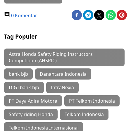
0 Komentar
Tag Populer
Astra Honda Safety Riding Instructors
Competition (AHSRIC)
bank bjb
Danantara Indonesia
DIGI bank bjb
InfraNexia
PT Daya Adira Motora
PT Telkom Indonesia
Safety riding Honda
Telkom Indonesia
Telkom Indonesia Internasional