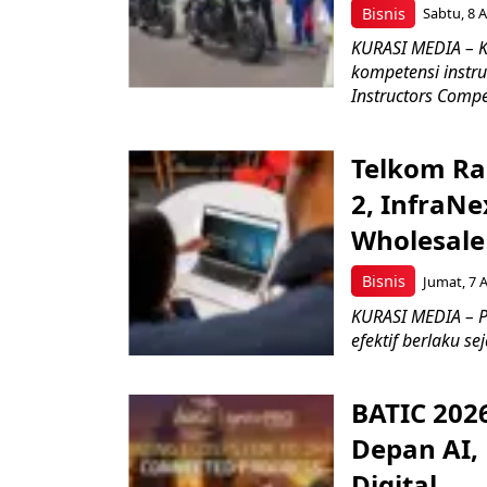
Bisnis
Sabtu, 8 A
KURASI MEDIA – K
kompetensi instru
Instructors Compet
Telkom Ra
2, InfraNe
Wholesale
Bisnis
Jumat, 7 
KURASI MEDIA – P
efektif berlaku se
BATIC 202
Depan AI, 
Digital