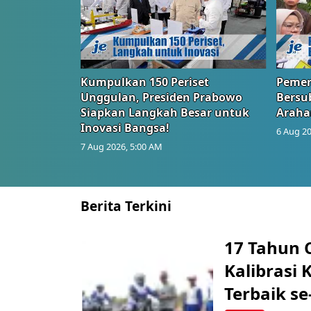
Kumpulkan 150 Periset
Pemer
Unggulan, Presiden Prabowo
Bersub
Siapkan Langkah Besar untuk
Araha
Inovasi Bangsa!
6 Aug 20
7 Aug 2026, 5:00 AM
Berita Terkini
17 Tahun 
Kalibrasi 
Terbaik se