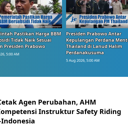
intah Pastikan Harga BBM
Presiden Prabowo Antar
sidi Tidak Naik Sesuai
Kepulangan Perdana Ment
n Presiden Prabowo
Thailand di Lanud Halim
Perdanakusuma
26, 5:00 AM
5 Aug 2026, 5:00 AM
Cetak Agen Perubahan, AHM
Kompetensi Instruktur Safety Riding
-Indonesia