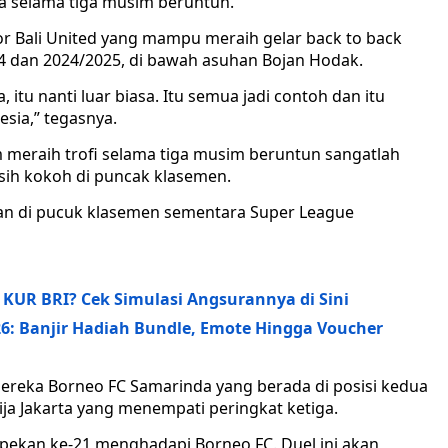
ra selama tiga musim beruntun.
r Bali United yang mampu meraih gelar back to back
4 dan 2024/2025, di bawah asuhan Bojan Hodak.
, itu nanti luar biasa. Itu semua jadi contoh dan itu
sia,” tegasnya.
meraih trofi selama tiga musim beruntun sangatlah
asih kokoh di puncak klasemen.
nan di pucuk klasemen sementara Super League
i KUR BRI? Cek Simulasi Angsurannya di Sini
26: Banjir Hadiah Bundle, Emote Hingga Voucher
ereka Borneo FC Samarinda yang berada di posisi kedua
sija Jakarta yang menempati peringkat ketiga.
 pekan ke-21 menghadapi Borneo FC. Duel ini akan