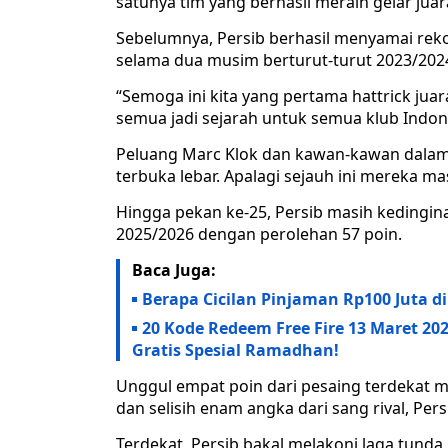
satunya tim yang berhasil meraih gelar jua
Sebelumnya, Persib berhasil menyamai reko
selama dua musim berturut-turut 2023/202
“Semoga ini kita yang pertama hattrick juara
semua jadi sejarah untuk semua klub Indone
Peluang Marc Klok dan kawan-kawan dalam 
terbuka lebar. Apalagi sejauh ini mereka m
Hingga pekan ke-25, Persib masih kedingi
2025/2026 dengan perolehan 57 poin.
Baca Juga:
Berapa Cicilan Pinjaman Rp100 Juta d
20 Kode Redeem Free Fire 13 Maret 20
Gratis Spesial Ramadhan!
Unggul empat poin dari pesaing terdekat m
dan selisih enam angka dari sang rival, Per
Terdekat, Persib bakal melakoni laga tunda