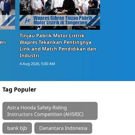
Tinjau Pabrik Motor Listrik,
eri
Wapres Tekankan Pentingnya
Link and Match Pendidikan dan
Industri
4 Aug 2026, 5:00 AM
Tag Populer
Astra Honda Safety Riding
Instructors Competition (AHSRIC)
bank bjb
Danantara Indonesia