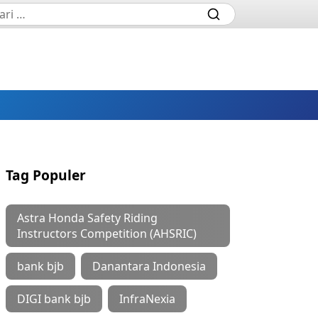
Tag Populer
Astra Honda Safety Riding
Instructors Competition (AHSRIC)
bank bjb
Danantara Indonesia
DIGI bank bjb
InfraNexia