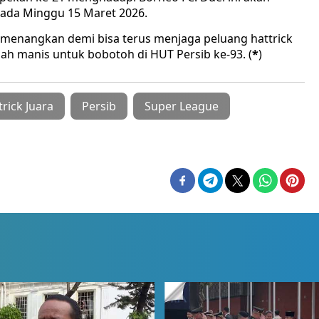
 pada Minggu 15 Maret 2026.
dimenangkan demi bisa terus menjaga peluang hattrick
iah manis untuk bobotoh di HUT Persib ke-93. (
*
)
trick Juara
Persib
Super League