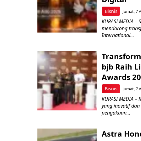
Bisnis
Jumat, 7 
KURASI MEDIA – S
mendorong transfo
International...
Transform
bjb Raih 
Awards 2
Bisnis
Jumat, 7 
KURASI MEDIA – 
yang inovatif da
pengakuan...
Astra Hond