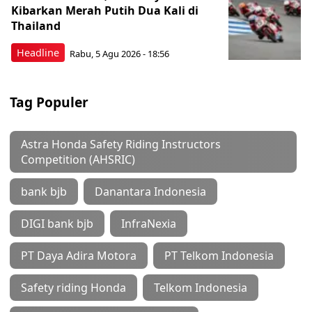
Kibarkan Merah Putih Dua Kali di
Thailand
Headline
Rabu, 5 Agu 2026 - 18:56
Tag Populer
Astra Honda Safety Riding Instructors
Competition (AHSRIC)
bank bjb
Danantara Indonesia
DIGI bank bjb
InfraNexia
PT Daya Adira Motora
PT Telkom Indonesia
Safety riding Honda
Telkom Indonesia