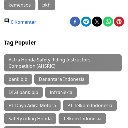
kemensos
pkh
0 Komentar
Tag Populer
Astra Honda Safety Riding Instructors
Competition (AHSRIC)
bank bjb
Danantara Indonesia
DIGI bank bjb
InfraNexia
PT Daya Adira Motora
PT Telkom Indonesia
Safety riding Honda
Telkom Indonesia