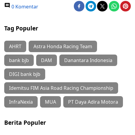
0 Komentar
Tag Populer
AHRT
Astra Honda Racing Team
bank bjb
DAM
Danantara Indonesia
DIGI bank bjb
Idemitsu FIM Asia Road Racing Championship
InfraNexia
MUA
PT Daya Adira Motora
Berita Populer