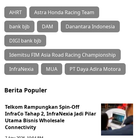
AHRT
Astra Honda Racing Team
bank bjb
DAM
Danantara Indonesia
DIGI bank bjb
Idemitsu FIM Asia Road Racing Championship
InfraNexia
MUA
PT Daya Adira Motora
Berita Populer
Telkom Rampungkan Spin-Off
InfraCo Tahap 2, InfraNexia Jadi Pilar
Utama Bisnis Wholesale
Connectivity
7 Agu 2026, 10:54 PM