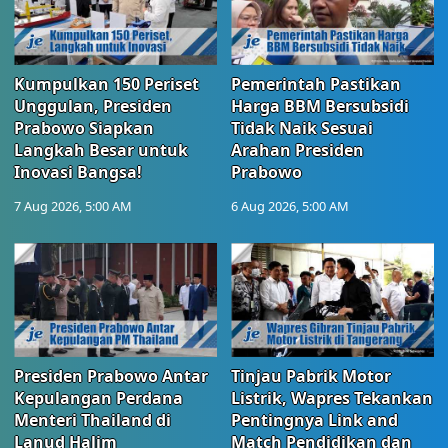
Kumpulkan 150 Periset
Pemerintah Pastikan
Unggulan, Presiden
Harga BBM Bersubsidi
Prabowo Siapkan
Tidak Naik Sesuai
Langkah Besar untuk
Arahan Presiden
Inovasi Bangsa!
Prabowo
7 Aug 2026, 5:00 AM
6 Aug 2026, 5:00 AM
Presiden Prabowo Antar
Tinjau Pabrik Motor
Kepulangan Perdana
Listrik, Wapres Tekankan
Menteri Thailand di
Pentingnya Link and
Lanud Halim
Match Pendidikan dan