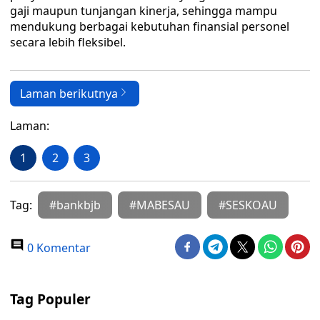
gaji maupun tunjangan kinerja, sehingga mampu
mendukung berbagai kebutuhan finansial personel
secara lebih fleksibel.
Laman berikutnya
Laman:
1
2
3
Tag:
#bankbjb
#MABESAU
#SESKOAU
0 Komentar
Tag Populer