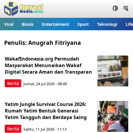
Viral
Bisnis
Entertaiment
Sport
Teknologi
Lif
Penulis:
Anugrah Fitriyana
WakafIndonesia.org Permudah
Masyarakat Menunaikan Wakaf
Digital Secara Aman dan Transparan
Berita
Jumat, 24 Jul 2026 - 08:49
Yatim Jungle Survival Course 2026:
Rumah Yatim Bentuk Generasi
Yatim Tangguh dan Berdaya Saing
Berita
Sabtu, 11 Jul 2026 - 11:13