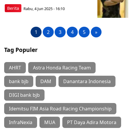
Berita
Rabu, 4 Jun 2025 - 16:10
1
2
3
4
5
»
Tag Populer
AHRT
Astra Honda Racing Team
bank bjb
DAM
Danantara Indonesia
DIGI bank bjb
Idemitsu FIM Asia Road Racing Championship
InfraNexia
MUA
PT Daya Adira Motora