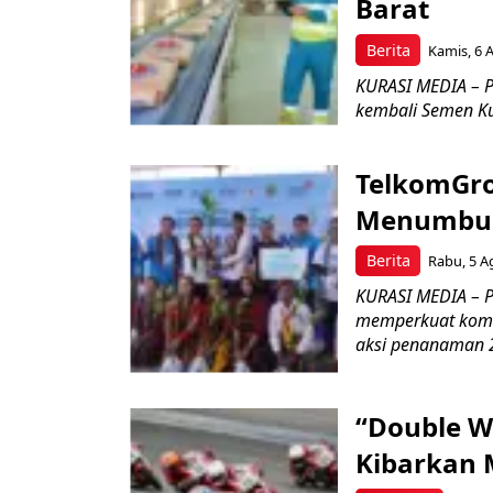
Barat
Berita
Kamis, 6 
KURASI MEDIA – P
kembali Semen Kuj
TelkomGro
Menumbuhk
Berita
Rabu, 5 A
KURASI MEDIA – PT
memperkuat komit
aksi penanaman 2
“Double W
Kibarkan M