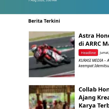
Berita Terkini
Astra Hond
di ARRC M
Headline
Jumat,
KURASI MEDIA – A
keempat Idemitsu
Collab Hon
Ajang Kre
Karya Ter