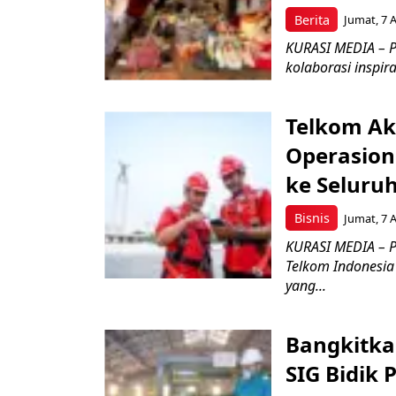
Berita
Jumat, 7 
KURASI MEDIA – P
kolaborasi inspir
Telkom Ak
Operasion
ke Seluru
Bisnis
Jumat, 7 
KURASI MEDIA – P
Telkom Indonesia 
yang...
Bangkitka
SIG Bidik