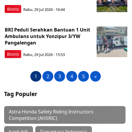
Bisnis
Rabu, 29 Jul 2026 - 16:44
BRI Peduli Serahkan Bantuan 1 Unit
Ambulans untuk Yonzipur 3/YW
Pangalengan
Bisnis
Rabu, 29 Jul 2026 - 15:53
1
2
3
4
5
»
Tag Populer
Astra Honda Safety Riding Instructors
Competition (AHSRIC)
bank bjb
Danantara Indonesia