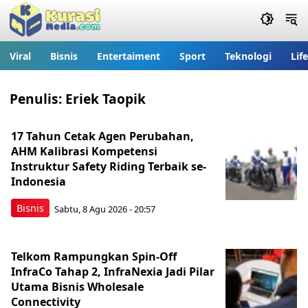
Viral
Bisnis
Entertaiment
Sport
Teknologi
Lif
Penulis:
Eriek Taopik
17 Tahun Cetak Agen Perubahan,
AHM Kalibrasi Kompetensi
Instruktur Safety Riding Terbaik se-
Indonesia
Bisnis
Sabtu, 8 Agu 2026 - 20:57
Telkom Rampungkan Spin-Off
InfraCo Tahap 2, InfraNexia Jadi Pilar
Utama Bisnis Wholesale
Connectivity