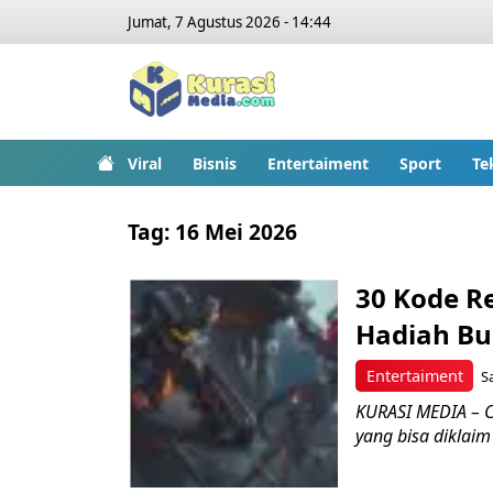
Jumat, 7 Agustus 2026 - 14:44
Viral
Bisnis
Entertaiment
Sport
Te
Tag:
16 Mei 2026
30 Kode Re
Hadiah Bun
Entertaiment
S
KURASI MEDIA – Ce
yang bisa diklaim