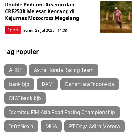
Double Podium, Arsenio dan
CRF250R Melesat Kencang di
Kejurnas Motocross Magelang
Sport
Senin, 28 Jul 2025 - 11:08
Tag Populer
AHRT
Astra Honda Racing Team
bank bjb
DAM
Danantara Indonesia
DIGI bank bjb
Idemitsu FIM Asia Road Racing Championship
InfraNexia
MUA
PT Daya Adira Motora