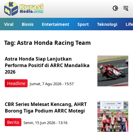
Viral
Bisnis
Entertaiment
Sport
Teknologi
Lif
Tag:
Astra Honda Racing Team
Astra Honda Siap Lanjutkan
Performa Positif di ARRC Mandalika
2026
Headline
Jumat, 7 Agu 2026 - 15:57
CBR Series Melesat Kencang, AHRT
Borong Tiga Podium ARRC Motegi
Berita
Senin, 15 Jun 2026 - 13:16