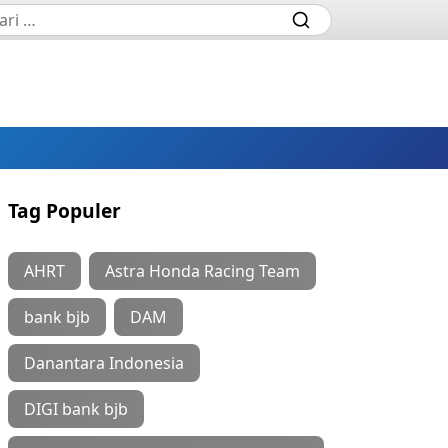
Tag Populer
AHRT
Astra Honda Racing Team
bank bjb
DAM
Danantara Indonesia
DIGI bank bjb