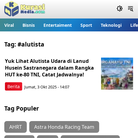
Viral
Bisnis
Entertaiment
Sport
Teknologi
Lif
Tag:
#alutista
Yuk Lihat Alutista Udara di Lanud
Husein Sastranegara dalam Rangka
HUT ke-80 TNI, Catat Jadwalnya!
Berita
Jumat, 3 Okt 2025 - 14:07
Tag Populer
AHRT
Astra Honda Racing Team