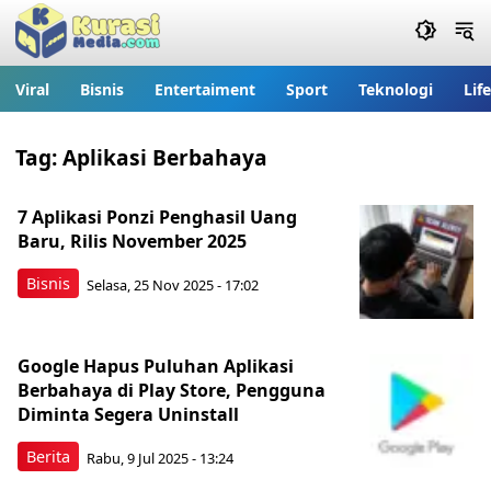
Viral
Bisnis
Entertaiment
Sport
Teknologi
Lif
Tag:
Aplikasi Berbahaya
7 Aplikasi Ponzi Penghasil Uang
Baru, Rilis November 2025
Bisnis
Selasa, 25 Nov 2025 - 17:02
Google Hapus Puluhan Aplikasi
Berbahaya di Play Store, Pengguna
Diminta Segera Uninstall
Berita
Rabu, 9 Jul 2025 - 13:24