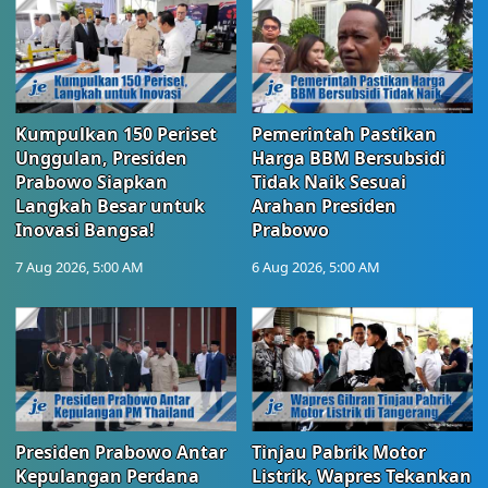
Kumpulkan 150 Periset
Pemerintah Pastikan
Unggulan, Presiden
Harga BBM Bersubsidi
Prabowo Siapkan
Tidak Naik Sesuai
Langkah Besar untuk
Arahan Presiden
Inovasi Bangsa!
Prabowo
7 Aug 2026, 5:00 AM
6 Aug 2026, 5:00 AM
Presiden Prabowo Antar
Tinjau Pabrik Motor
Kepulangan Perdana
Listrik, Wapres Tekankan