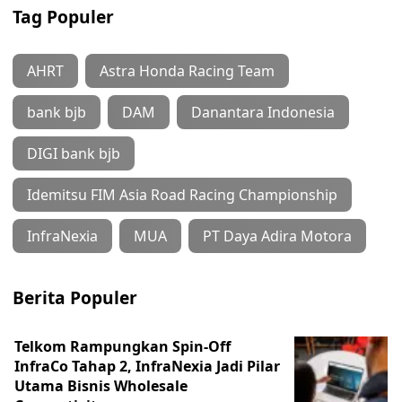
Tag Populer
AHRT
Astra Honda Racing Team
bank bjb
DAM
Danantara Indonesia
DIGI bank bjb
Idemitsu FIM Asia Road Racing Championship
InfraNexia
MUA
PT Daya Adira Motora
Berita Populer
Telkom Rampungkan Spin-Off
InfraCo Tahap 2, InfraNexia Jadi Pilar
Utama Bisnis Wholesale