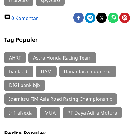
malware
spyware
0 Komentar
Tag Populer
AHRT
Astra Honda Racing Team
bank bjb
DAM
Danantara Indonesia
DIGI bank bjb
Idemitsu FIM Asia Road Racing Championship
InfraNexia
MUA
PT Daya Adira Motora
Berita Populer