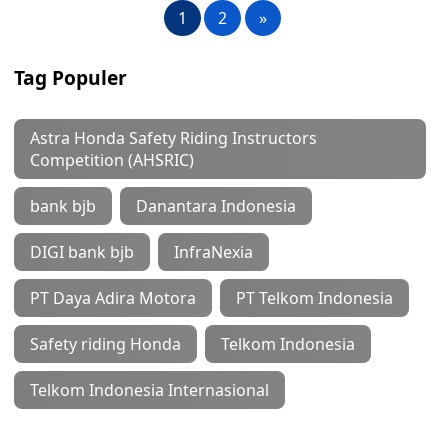
1
2
»
Tag Populer
Astra Honda Safety Riding Instructors
Competition (AHSRIC)
bank bjb
Danantara Indonesia
DIGI bank bjb
InfraNexia
PT Daya Adira Motora
PT Telkom Indonesia
Safety riding Honda
Telkom Indonesia
Telkom Indonesia Internasional